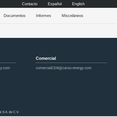
Contacto
Español
English
Documentos
Informes
Misceláneos
Comercial
gy.com
comercialCGN@carso-energy.com
e S.A. de C.V.