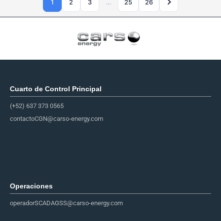
1
2
3
…
25
26
Cuarto de Control Principal​
(+52) 637 373 0565
contactoCGN@carso-energy.com
Operaciones
operadorSCADAGSS@carso-energy.com