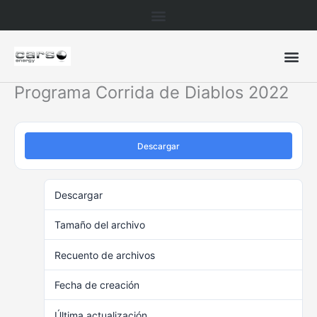
Ir
al
contenido
Programa Corrida de Diablos 2022
Descargar
Descargar
158
Tamaño del archivo
246.98 KB
Recuento de archivos
1
Fecha de creación
agosto 5, 2022
Última actualización
junio 15, 2023