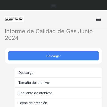
Ir
al
contenido
Informe de Calidad de Gas Junio
2024
Descargar
Descargar
8
Tamaño del archivo
891.79 KB
Recuento de archivos
1
Fecha de creación
julio 13, 2024