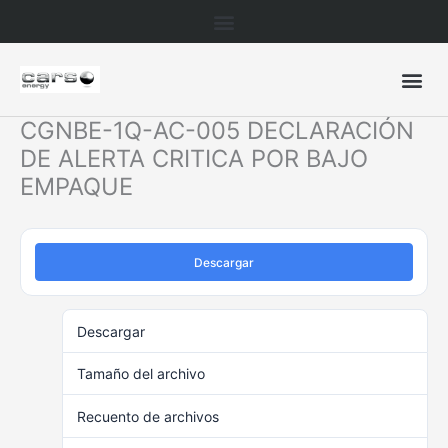
Ir
al
contenido
CGNBE-1Q-AC-005 DECLARACIÓN
DE ALERTA CRITICA POR BAJO
EMPAQUE
Descargar
Descargar
152
Tamaño del archivo
342.93 KB
Recuento de archivos
1