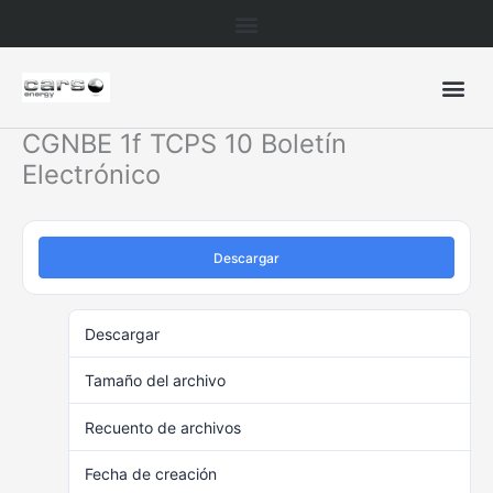
Ir
al
contenido
CGNBE 1f TCPS 10 Boletín
Electrónico
Descargar
Descargar
29
Tamaño del archivo
78.55 KB
Recuento de archivos
1
Fecha de creación
noviembre 8, 2021