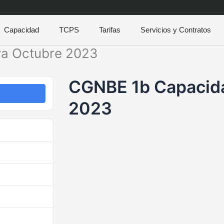
Capacidad
TCPS
Tarifas
Servicios y Contratos
va Octubre 2023
CGNBE 1b Capacida
2023
503
231.36 KB
1
viembre 1, 2023
viembre 1, 2023