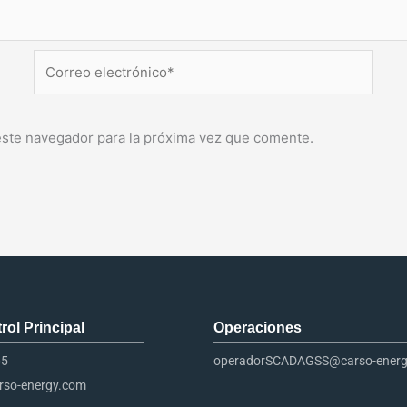
Correo
electrónico*
este navegador para la próxima vez que comente.
ol Principal​
Operaciones
65
operadorSCADAGSS@carso-ener
so-energy.com