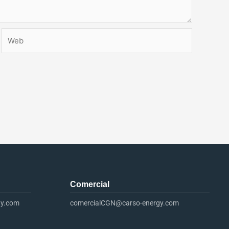
Web
Comercial
gy.com
comercialCGN@carso-energy.com