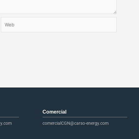
Web
Comercial
gy.com
comercialCGN@carso-energy.com