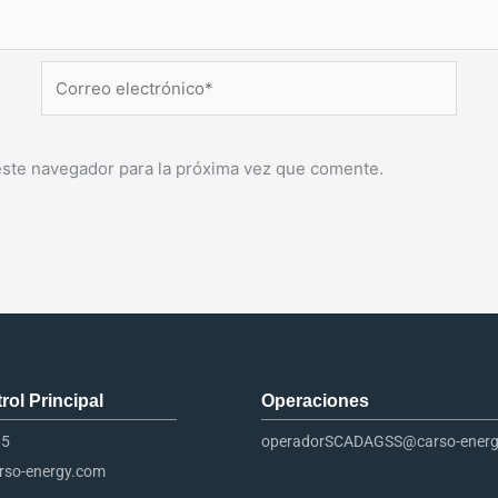
Correo
electrónico*
este navegador para la próxima vez que comente.
ol Principal​
Operaciones
65
operadorSCADAGSS@carso-ener
so-energy.com