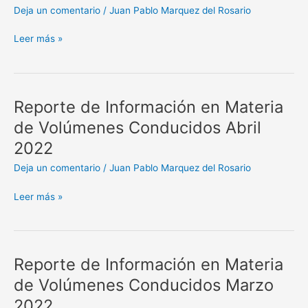
Materia
Deja un comentario
/
Juan Pablo Marquez del Rosario
de
Volúmenes
Leer más »
Conducidos
Mayo
2022
Reporte de Información en Materia
Reporte
de
de Volúmenes Conducidos Abril
Información
2022
en
Materia
Deja un comentario
/
Juan Pablo Marquez del Rosario
de
Volúmenes
Leer más »
Conducidos
Abril
2022
Reporte de Información en Materia
Reporte
de
de Volúmenes Conducidos Marzo
Información
2022
en