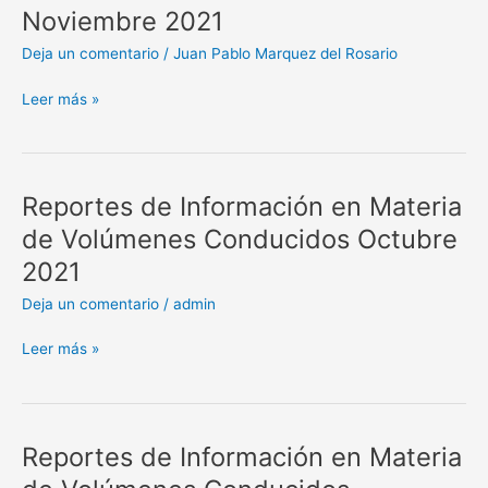
Noviembre 2021
en
Materia
Deja un comentario
/
Juan Pablo Marquez del Rosario
de
Volúmenes
Leer más »
Conducidos
Noviembre
2021
Reportes de Información en Materia
Reportes
de
de Volúmenes Conducidos Octubre
Información
2021
en
Materia
Deja un comentario
/
admin
de
Volúmenes
Leer más »
Conducidos
Octubre
2021
Reportes de Información en Materia
Reportes
de