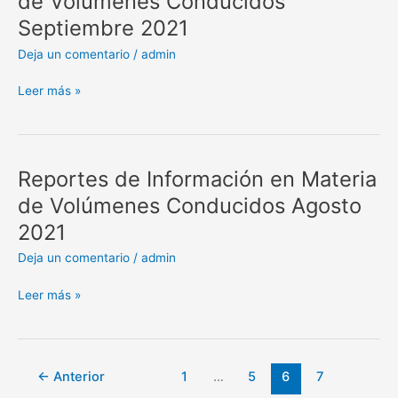
de Volúmenes Conducidos
Información
Septiembre 2021
en
Materia
Deja un comentario
/
admin
de
Volúmenes
Leer más »
Conducidos
Septiembre
2021
Reportes de Información en Materia
Reportes
de
de Volúmenes Conducidos Agosto
Información
2021
en
Materia
Deja un comentario
/
admin
de
Volúmenes
Leer más »
Conducidos
Agosto
2021
←
Anterior
1
…
5
6
7