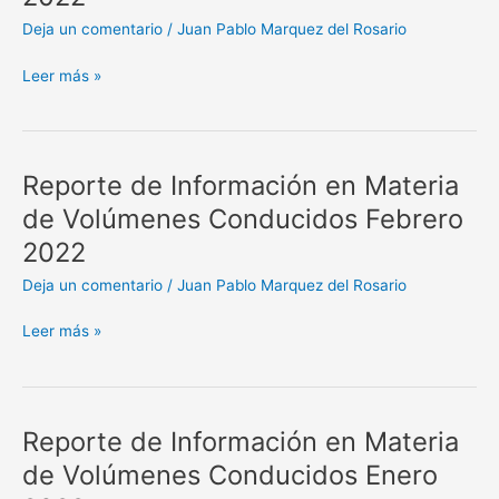
Materia
Deja un comentario
/
Juan Pablo Marquez del Rosario
de
Volúmenes
Leer más »
Conducidos
Marzo
2022
Reporte de Información en Materia
Reporte
de
de Volúmenes Conducidos Febrero
Información
2022
en
Materia
Deja un comentario
/
Juan Pablo Marquez del Rosario
de
Volúmenes
Leer más »
Conducidos
Febrero
2022
Reporte de Información en Materia
Reporte
de
de Volúmenes Conducidos Enero
Información