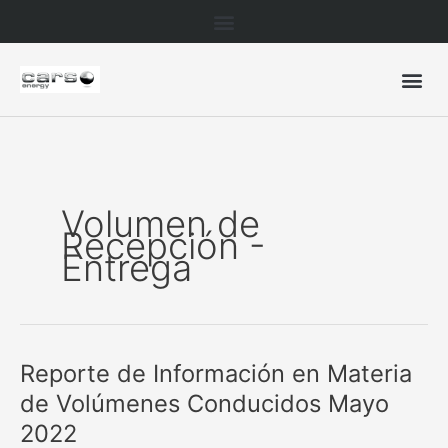
Ir
al
contenido
Volumen de
Recepción -
Entrega
Reporte de Información en Materia
Reporte
de
de Volúmenes Conducidos Mayo
Información
2022
en