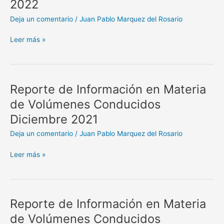
2022
en
Materia
Deja un comentario
/
Juan Pablo Marquez del Rosario
de
Volúmenes
Leer más »
Conducidos
Enero
2022
Reporte de Información en Materia
Reporte
de
de Volúmenes Conducidos
Información
Diciembre 2021
en
Materia
Deja un comentario
/
Juan Pablo Marquez del Rosario
de
Volúmenes
Leer más »
Conducidos
Diciembre
2021
Reporte de Información en Materia
Reporte
de
de Volúmenes Conducidos
Información