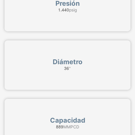
Presión
,
1
4
4
0
psig
Diámetro
3
6
"
Capacidad
8
8
9
MMPCD